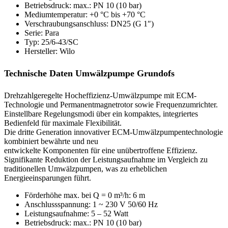
Betriebsdruck: max.: PN 10 (10 bar)
Mediumtemperatur: +0 °C bis +70 °C
Verschraubungsanschluss: DN25 (G 1″)
Serie: Para
Typ: 25/6-43/SC
Hersteller: Wilo
Technische Daten Umwälzpumpe Grundofs
Drehzahlgeregelte Hocheffizienz-Umwälzpumpe mit ECM-
Technologie und Permanentmagnetrotor sowie Frequenzumrichter.
Einstellbare Regelungsmodi über ein kompaktes, integriertes
Bedienfeld für maximale Flexibilität.
Die dritte Generation innovativer ECM-Umwälzpumpentechnologie
kombiniert bewährte und neu
entwickelte Komponenten für eine unübertroffene Effizienz.
Signifikante Reduktion der Leistungsaufnahme im Vergleich zu
traditionellen Umwälzpumpen, was zu erheblichen
Energieeinsparungen führt.
Förderhöhe max. bei Q = 0 m³/h: 6 m
Anschlussspannung: 1 ~ 230 V 50/60 Hz
Leistungsaufnahme: 5 – 52 Watt
Betriebsdruck: max.: PN 10 (10 bar)