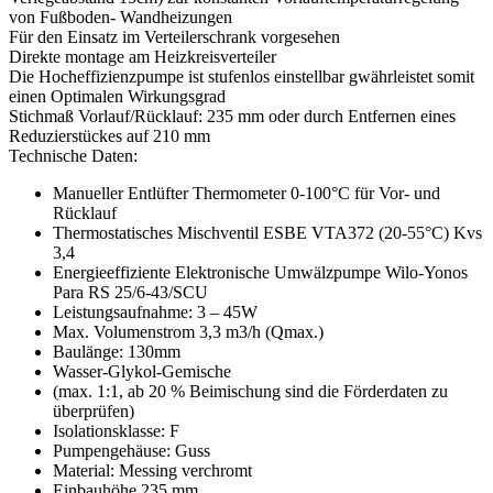
von Fußboden- Wandheizungen
Für den Einsatz im Verteilerschrank vorgesehen
Direkte montage am Heizkreisverteiler
Die Hocheffizienzpumpe ist stufenlos einstellbar gwährleistet somit
einen Optimalen Wirkungsgrad
Stichmaß Vorlauf/Rücklauf: 235 mm oder durch Entfernen eines
Reduzierstückes auf 210 mm
Technische Daten:
Manueller Entlüfter Thermometer 0-100°C für Vor- und
Rücklauf
Thermostatisches Mischventil ESBE VTA372 (20-55°C) Kvs
3,4
Energieeffiziente Elektronische Umwälzpumpe Wilo-Yonos
Para RS 25/6-43/SCU
Leistungsaufnahme: 3 – 45W
Max. Volumenstrom 3,3 m3/h (Qmax.)
Baulänge: 130mm
Wasser-Glykol-Gemische
(max. 1:1, ab 20 % Beimischung sind die Förderdaten zu
überprüfen)
Isolationsklasse: F
Pumpengehäuse: Guss
Material: Messing verchromt
Einbauhöhe 235 mm