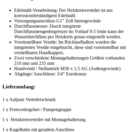
Edelstahl-Verarbeitung: Der Heizkreisverteiler ist aus
korrosionsbeständigem Edelstahl
Versorgungsanschluss G1″ Zoll Innengewinde
Durchflussmesser: Durch integrierte
Durchflussmengenbegrenzer im Vorlauf 0-5 l/min kann der
Wasserdurchfluss pro Heizkreis genau eingestellt werden.
Voreinstellbare Ventile: Im Rücklaufbalken wurden die
integrierten Ventile eingebracht, diese sind voreinstellbar mit
verstellbaren Handkappen.
Zwei verschiedene Montagehalterungen Größen vorhanden
210 mm und 235 mm
Handventil / Stellantrieb M30 x 1,5 AG (Außengewinde)
Abgänge/ Anschlüsse: 3/4″ Eurokonus
Lieferumfang:
1 x Aufputz Verteilerschrank
1 x Festwertregelset / Pumpengruppe
1 x Heizkreisverteiler mit Montagehalterung
1 x Kugelhahn mit geradem Anschluss