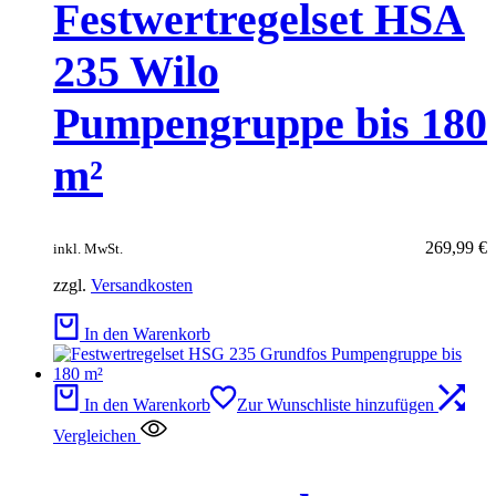
Festwertregelset HSA
235 Wilo
Pumpengruppe bis 180
m²
269,99
€
inkl. MwSt.
zzgl.
Versandkosten
In den Warenkorb
In den Warenkorb
Zur Wunschliste hinzufügen
Vergleichen