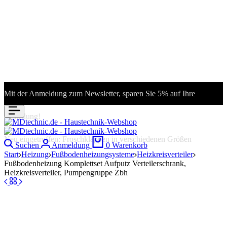
Mit der Anmeldung zum Newsletter, sparen Sie 5% auf Ihre
Bestellung!
Neu eingetroffen: Froschklappen in verschiedenen Größen
Suchen
Anmeldung
0
Warenkorb
Start
Heizung
Fußbodenheizungsysteme
Heizkreisverteiler
Fußbodenheizung Komplettset Aufputz Verteilerschrank,
Heizkreisverteiler, Pumpengruppe Zbh