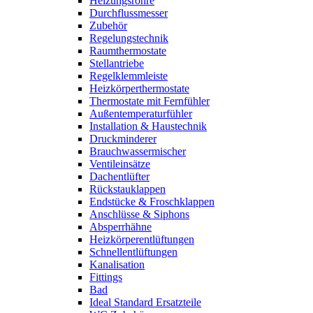
Heizungsrohre
Durchflussmesser
Zubehör
Regelungstechnik
Raumthermostate
Stellantriebe
Regelklemmleiste
Heizkörperthermostate
Thermostate mit Fernfühler
Außentemperaturfühler
Installation & Haustechnik
Druckminderer
Brauchwassermischer
Ventileinsätze
Dachentlüfter
Rückstauklappen
Endstücke & Froschklappen
Anschlüsse & Siphons
Absperrhähne
Heizkörperentlüftungen
Schnellentlüftungen
Kanalisation
Fittings
Bad
Ideal Standard Ersatzteile