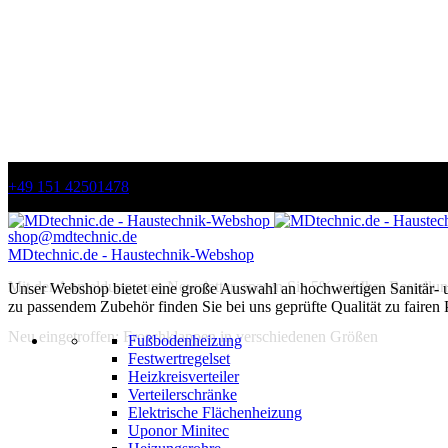
+49 151 42501478
shop@mdtechnic.de
MDtechnic.de - Haustechnik-Webshop
Mit der Anmeldung zum Newsletter, sparen Sie 5% auf Ihre Bestellun
Unser Webshop bietet eine große Auswahl an hochwertigen Sanitär-
zu passendem Zubehör finden Sie bei uns geprüfte Qualität zu fairen 
Neu eingetroffen: Froschklappen in verschiedenen Größen
Fußbodenheizung
Festwertregelset
Heizkreisverteiler
Verteilerschränke
Elektrische Flächenheizung
Uponor Minitec