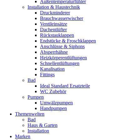
Außentemperaturfühler
Installation & Haustechnik
Druckminderer
Brauchwasserwischer
Ventileinsätze
Dachentlüfter
Rückstauklappen
Endstücke & Froschklappen
Anschlüsse & Siphons
Absperrhähne
Heizkörperentlüftungen
Schnellentlüftungen
Kanalisation
Fittings
Bad
Ideal Standard Ersatzteile
WC Zubehör
Pumpen
Umwälzpumpen
Handpumpen
Themenwelten
Bad
Haus & Garten
Installation
Marken