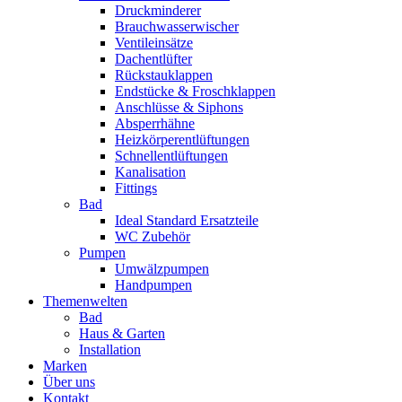
Druckminderer
Brauchwasserwischer
Ventileinsätze
Dachentlüfter
Rückstauklappen
Endstücke & Froschklappen
Anschlüsse & Siphons
Absperrhähne
Heizkörperentlüftungen
Schnellentlüftungen
Kanalisation
Fittings
Bad
Ideal Standard Ersatzteile
WC Zubehör
Pumpen
Umwälzpumpen
Handpumpen
Themenwelten
Bad
Haus & Garten
Installation
Marken
Über uns
Kontakt