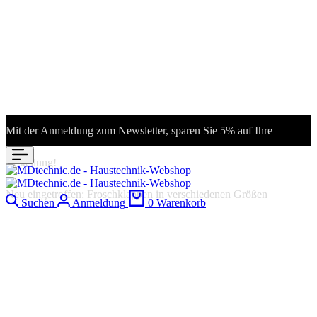
Mit der Anmeldung zum Newsletter, sparen Sie 5% auf Ihre
Bestellung!
Neu eingetroffen: Froschklappen in verschiedenen Größen
Suchen
Anmeldung
0
Warenkorb
Verteilerschränke