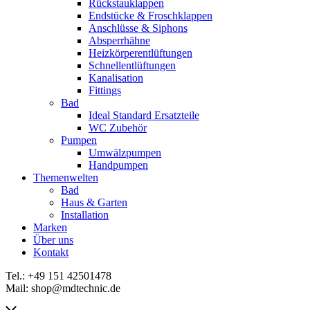
Rückstauklappen
Endstücke & Froschklappen
Anschlüsse & Siphons
Absperrhähne
Heizkörperentlüftungen
Schnellentlüftungen
Kanalisation
Fittings
Bad
Ideal Standard Ersatzteile
WC Zubehör
Pumpen
Umwälzpumpen
Handpumpen
Themenwelten
Bad
Haus & Garten
Installation
Marken
Über uns
Kontakt
Tel.: +49 151 42501478
Mail: shop@mdtechnic.de