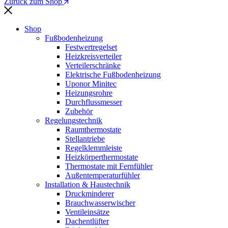
Zurück zum Shop
Shop
Fußbodenheizung
Festwertregelset
Heizkreisverteiler
Verteilerschränke
Elektrische Fußbodenheizung
Uponor Minitec
Heizungsrohre
Durchflussmesser
Zubehör
Regelungstechnik
Raumthermostate
Stellantriebe
Regelklemmleiste
Heizkörperthermostate
Thermostate mit Fernfühler
Außentemperaturfühler
Installation & Haustechnik
Druckminderer
Brauchwasserwischer
Ventileinsätze
Dachentlüfter