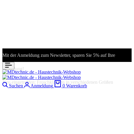
Mit der Anmeldung zum Newsletter, sparen Sie 5% auf Ihre
Bestellung!
Neu eingetroffen: Froschklappen in verschiedenen Größen
Suchen
Anmeldung
0
Warenkorb
Purus