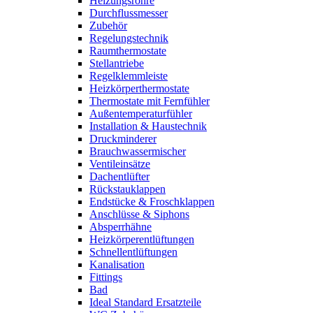
Heizungsrohre
Durchflussmesser
Zubehör
Regelungstechnik
Raumthermostate
Stellantriebe
Regelklemmleiste
Heizkörperthermostate
Thermostate mit Fernfühler
Außentemperaturfühler
Installation & Haustechnik
Druckminderer
Brauchwassermischer
Ventileinsätze
Dachentlüfter
Rückstauklappen
Endstücke & Froschklappen
Anschlüsse & Siphons
Absperrhähne
Heizkörperentlüftungen
Schnellentlüftungen
Kanalisation
Fittings
Bad
Ideal Standard Ersatzteile