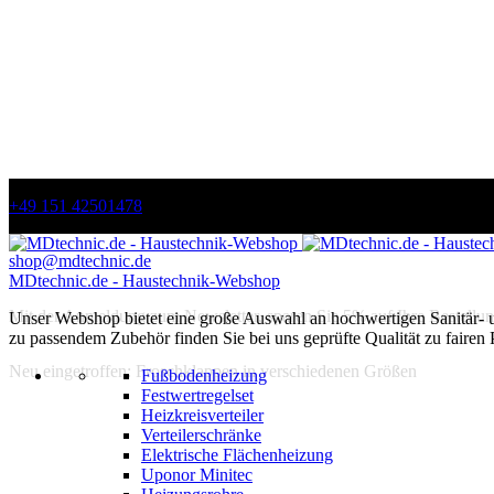
+49 151 42501478
shop@mdtechnic.de
MDtechnic.de - Haustechnik-Webshop
Mit der Anmeldung zum Newsletter, sparen Sie 5% auf Ihre Bestellun
Unser Webshop bietet eine große Auswahl an hochwertigen Sanitär-
zu passendem Zubehör finden Sie bei uns geprüfte Qualität zu fairen 
Neu eingetroffen: Froschklappen in verschiedenen Größen
Fußbodenheizung
Festwertregelset
Heizkreisverteiler
Verteilerschränke
Elektrische Flächenheizung
Uponor Minitec