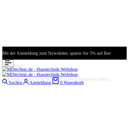
Mit der Anmeldung zum Newsletter, sparen Sie 5% auf Ihre
Bestellung!
Neu eingetroffen: Froschklappen in verschiedenen Größen
Suchen
Anmeldung
0
Warenkorb
Grundfos