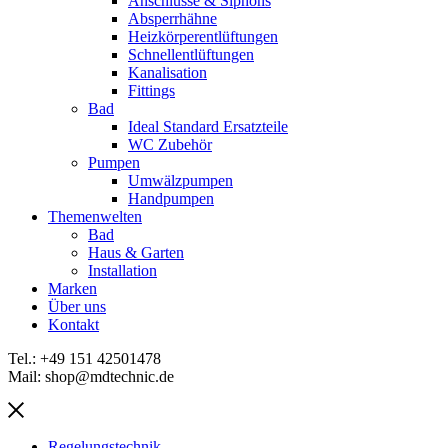
Anschlüsse & Siphons
Absperrhähne
Heizkörperentlüftungen
Schnellentlüftungen
Kanalisation
Fittings
Bad
Ideal Standard Ersatzteile
WC Zubehör
Pumpen
Umwälzpumpen
Handpumpen
Themenwelten
Bad
Haus & Garten
Installation
Marken
Über uns
Kontakt
Tel.: +49 151 42501478
Mail: shop@mdtechnic.de
Regelungstechnik