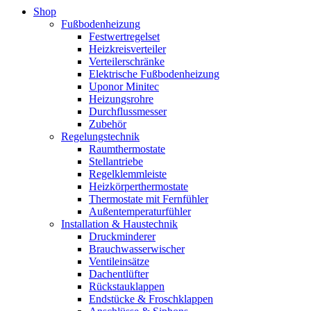
Shop
Fußbodenheizung
Festwertregelset
Heizkreisverteiler
Verteilerschränke
Elektrische Fußbodenheizung
Uponor Minitec
Heizungsrohre
Durchflussmesser
Zubehör
Regelungstechnik
Raumthermostate
Stellantriebe
Regelklemmleiste
Heizkörperthermostate
Thermostate mit Fernfühler
Außentemperaturfühler
Installation & Haustechnik
Druckminderer
Brauchwasserwischer
Ventileinsätze
Dachentlüfter
Rückstauklappen
Endstücke & Froschklappen